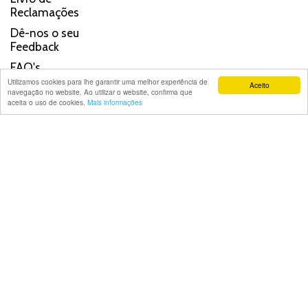
Reclamações
Dê-nos o seu
Feedback
FAQ's
Utilizamos cookies para lhe garantir uma melhor experiência de
Aceito
navegação no website. Ao utilizar o website, confirma que
aceita o uso de cookies.
Mais informações
APPS CASAS NA HORA
SIGA-NOS EM:
© 2026 Casas na Hora. Todos os direitos reservados. Powered by:
WebTeam &
Improxy
.