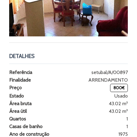
DETALHES
Referência
setubal/A/00897
Finalidade
ARRENDAMENTO
Preço
800€
Estado
Usado
Área bruta
43.02 m²
Área útil
43.02 m²
Quartos
1
Casas de banho
1
Ano de construção
1975