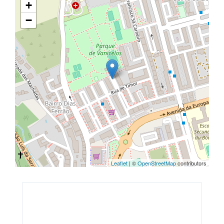
+
−
Leaflet
| ©
OpenStreetMap
contributors