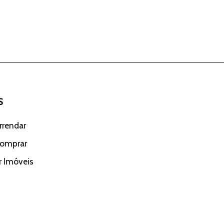
S
rrendar
Comprar
r Imóveis