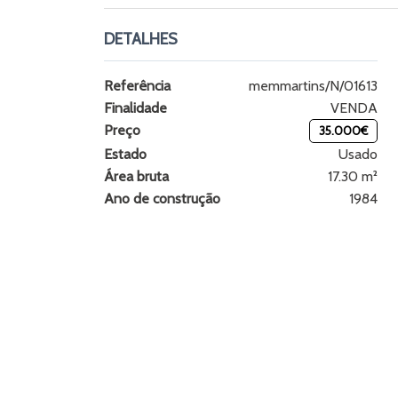
DETALHES
Referência
memmartins/N/01613
Finalidade
VENDA
Preço
35.000€
Estado
Usado
Área bruta
17.30 m²
Ano de construção
1984