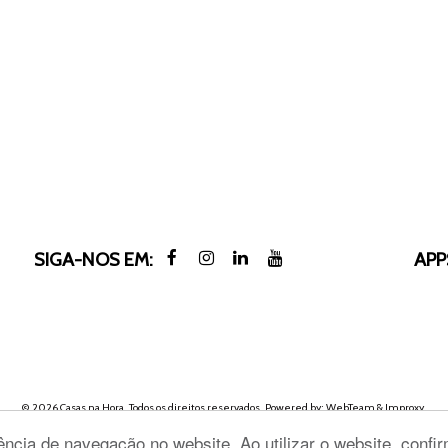
SIGA-NOS EM:
APP
© 2026 Casas na Hora. Todos os direitos reservados. Powered by:
WebTeam &
Improxy
.
ência de navegação no website. Ao utilizar o website, confi