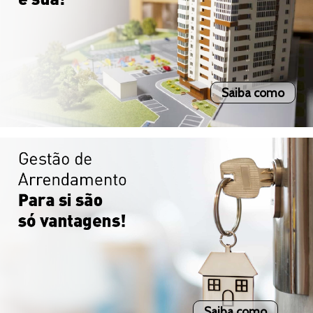
Garagem
Terraço
Varandas
Saiba como
Elevador
-->
Saiba como