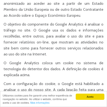
anonimizado ao aceder ao site a partir de um Estado
Membro da União Europeia ou de outro Estado Contratante
ao Acordo sobre o Espaço Econômico Europeu.
O objetivo do componente do Google Analytics é analisar o
tráfego no site. O Google usa os dados e informações
recolhidas, entre outros, para avaliar o uso do site e para
fornecer relatórios on-line, que mostram as atividades no
site bem como para fornecer outros serviços relacionados
ao uso do site na Internet.
O Google Analytics coloca um cookie no sistema de
tecnologia do detentor dos dados. A definição de cookies é
explicada acima.
Com a configuração do cookie, o Google está habilitado a
analisar o uso do nosso site. A cada ligação feita para uma
das páginas deste site, operado pelo responsável de dados
Utilizamos cookies para lhe garantir uma melhor experiência de
Aceito
navegação no website. Ao utilizar o website, confirma que
e no qual um componente do Google Analytics foi
aceita o uso de cookies.
Mais informações