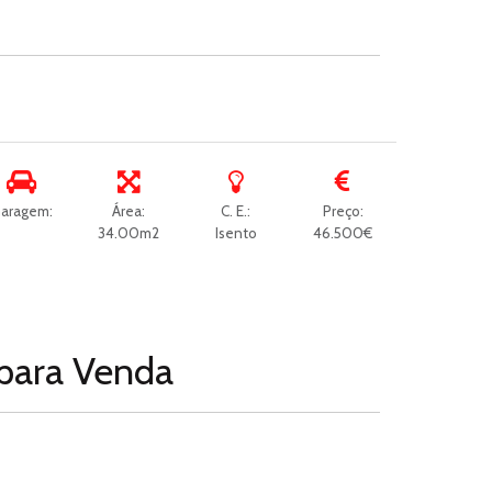
aragem:
Área:
C. E.:
Preço:
34.00m2
Isento
46.500€
para
Venda