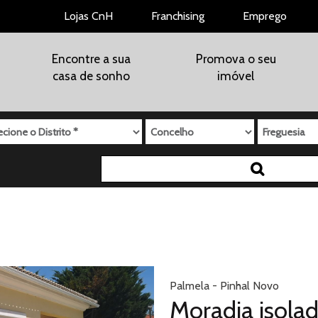
Lojas CnH
Franchising
Emprego
Encontre a sua
Promova o seu
casa de sonho
imóvel
garagem
terraço
varandas
elevado
eço Máximo
apenas imoveis de bancos
Referência
Palmela - Pinhal Novo
Moradia isola