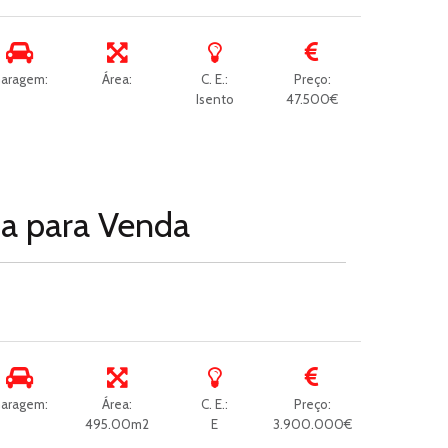
aragem:
Área:
C. E.:
Preço:
Isento
47.500€
da para
Venda
aragem:
Área:
C. E.:
Preço:
495.00m2
E
3.900.000€