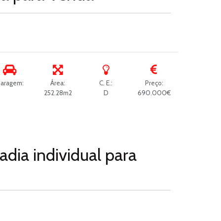
aragem:
Área:
C. E.:
Preço:
252.28m2
D
690.000€
dia individual para