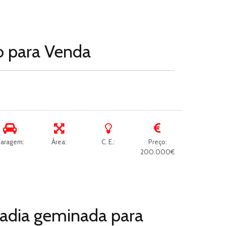
o para
Venda
aragem:
Área:
C. E.:
Preço:
200.000€
adia geminada para