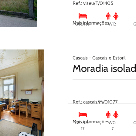
Ref.: viseu/T/01405
Mais informações
Quartos:
WC:
G
Cascais - Cascais e Estoril
Moradia isola
Ref.: cascais/M/01077
Mais informações
Quartos:
WC:
G
17
7