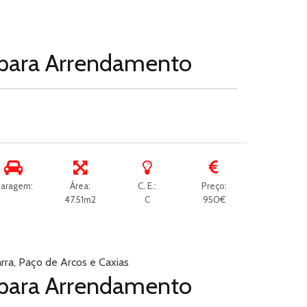
para
Arrendamento
aragem:
Área:
C. E.:
Preço:
47.51m2
C
950€
arra, Paço de Arcos e Caxias
para
Arrendamento