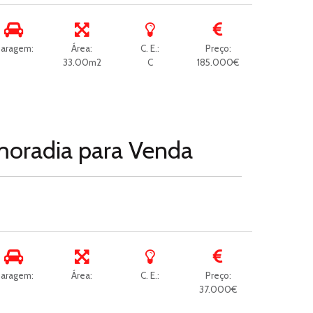
aragem:
Área:
C. E.:
Preço:
33.00m2
C
185.000€
moradia para
Venda
aragem:
Área:
C. E.:
Preço:
37.000€