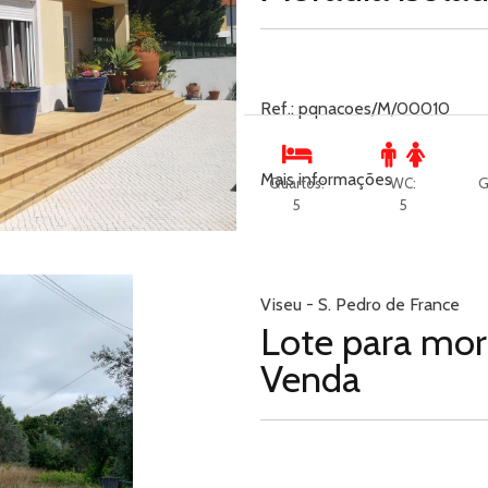
Ref.: pqnacoes/M/00010
Mais informações
Quartos:
WC:
G
5
5
Viseu - S. Pedro de France
Lote para mora
Venda