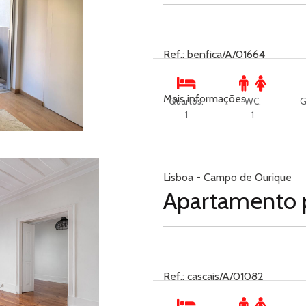
Ref.: benfica/A/01664
Mais informações
Quartos:
WC:
G
1
1
Lisboa - Campo de Ourique
Apartamento 
Ref.: cascais/A/01082