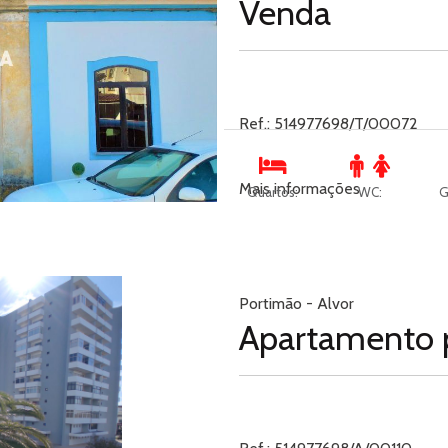
Venda
Ref.: 514977698/T/00072
Mais informações
Quartos:
WC:
G
Portimão - Alvor
Apartamento 