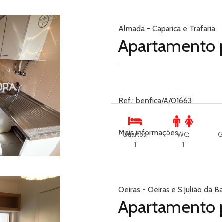
Almada - Caparica e Trafaria
Apartamento 
Ref.: benfica/A/01663
Mais informações
Quartos:
WC:
G
1
1
Oeiras - Oeiras e S.Julião da B
Apartamento 