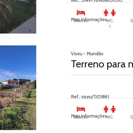
Ref.: 514977698/A/00110
Mais informações
Quartos:
WC:
G
1
Viseu - Mundão
Terreno para 
Ref.: viseu/T/01861
Mais informações
Quartos:
WC:
G