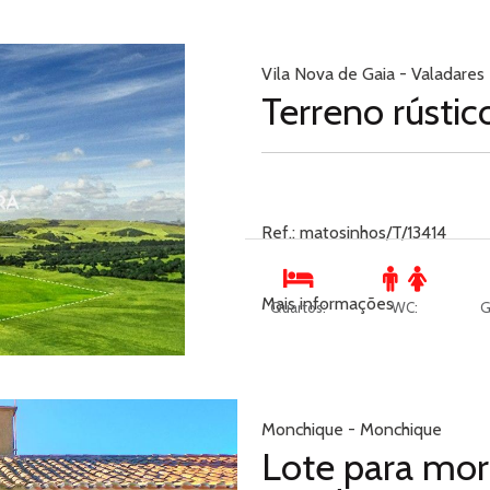
Vila Nova de Gaia - Valadares
Terreno rústic
Ref.: matosinhos/T/13414
Mais informações
Quartos:
WC:
G
Monchique - Monchique
Lote para mor