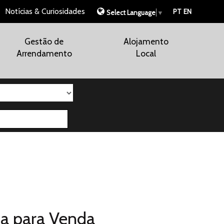
Notícias & Curiosidades
PT
EN
Select Language
▼
Gestão de
Alojamento
Arrendamento
Local
r
da para
Venda