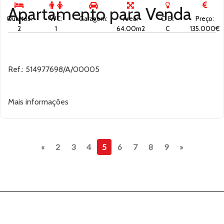
Apartamento para
Venda
Quartos:
WC:
Garagem:
Área:
C. E.:
Preço:
2
1
64.00m2
C
135.000€
Ref.: 514977698/A/00005
Mais informações
Previous
Next
«
2
3
4
5
6
7
8
9
»