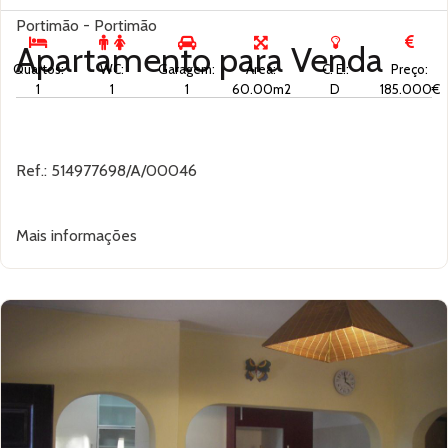
Portimão - Portimão
Apartamento para
Venda
Quartos:
WC:
Garagem:
Área:
C. E.:
Preço:
1
1
1
60.00m2
D
185.000€
Ref.: 514977698/A/00046
Mais informações