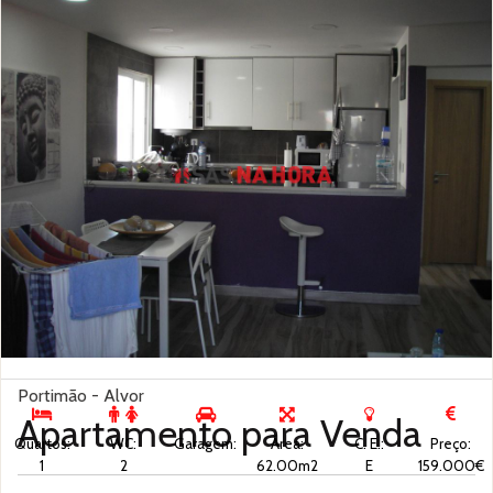
Portimão - Alvor
Apartamento para
Venda
Quartos:
WC:
Garagem:
Área:
C. E.:
Preço:
1
2
62.00m2
E
159.000€