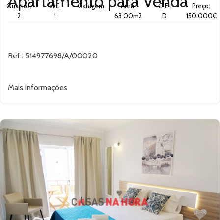
Apartamento para
Venda
Quartos:
WC:
Garagem:
Área:
C. E.:
Preço:
2
1
63.00m2
D
150.000€
Ref.: 514977698/A/00020
Mais informações