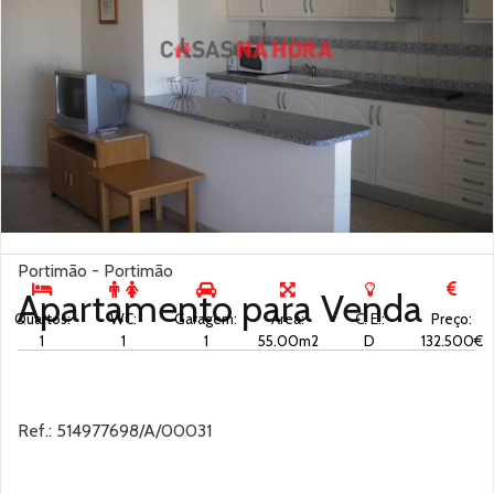
Portimão - Portimão
Apartamento para
Venda
Quartos:
WC:
Garagem:
Área:
C. E.:
Preço:
1
1
1
55.00m2
D
132.500€
Ref.: 514977698/A/00031