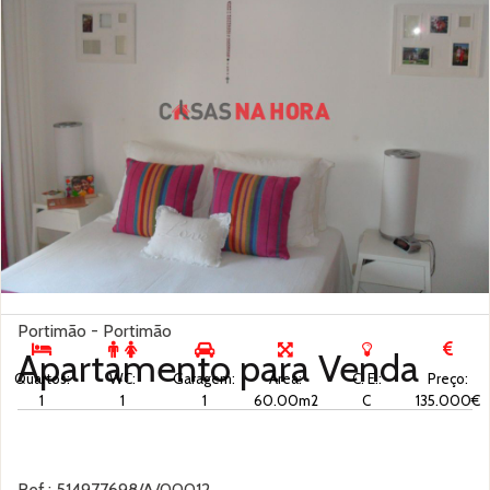
Portimão - Portimão
Apartamento para
Venda
Quartos:
WC:
Garagem:
Área:
C. E.:
Preço:
1
1
1
60.00m2
C
135.000€
Ref.: 514977698/A/00012