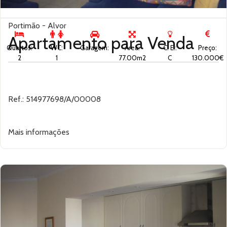
Portimão - Alvor
Apartamento para
Venda
Quartos:
WC:
Garagem:
Área:
C. E.:
Preço:
2
1
77.00m2
C
130.000€
Ref.: 514977698/A/00008
Mais informações