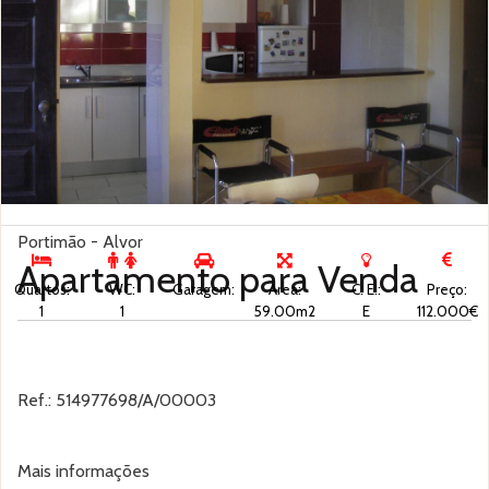
Portimão - Alvor
Apartamento para
Venda
Quartos:
WC:
Garagem:
Área:
C. E.:
Preço:
1
1
59.00m2
E
112.000€
Ref.: 514977698/A/00003
Mais informações