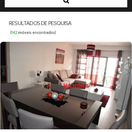
Preço Mínimo
Preço Máximo
RESULTADOS DE PESQUISA
(
142
imóveis encontrados)
garagem
terraço
varandas
elevador
apenas imoveis de bancos
Referência