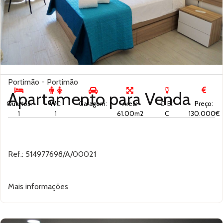
Portimão - Portimão
Apartamento para
Venda
Quartos:
WC:
Garagem:
Área:
C. E.:
Preço:
1
1
61.00m2
C
130.000€
Ref.: 514977698/A/00021
Mais informações