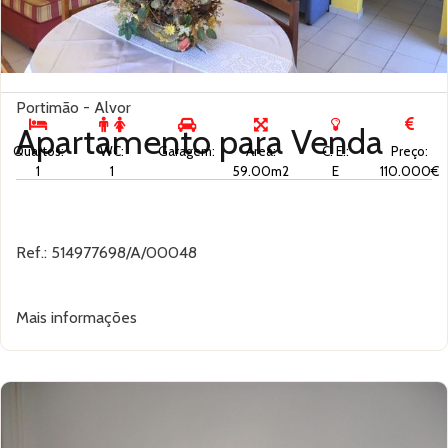
Portimão - Alvor
Apartamento para
Venda
Quartos:
WC:
Garagem:
Área:
C. E.:
Preço:
1
1
59.00m2
E
110.000€
Ref.: 514977698/A/00048
Mais informações