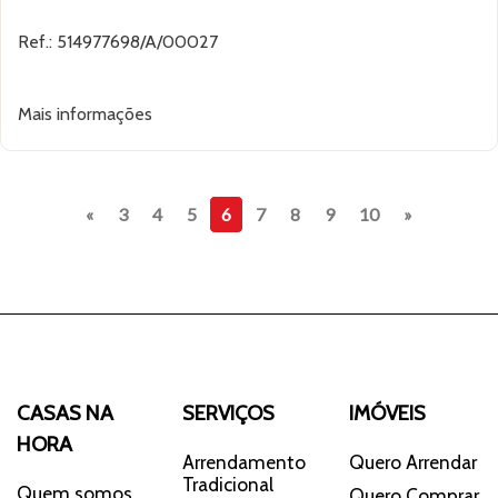
Ref.: 514977698/A/00027
Mais informações
Previous
Next
«
3
4
5
6
7
8
9
10
»
CASAS NA
SERVIÇOS
IMÓVEIS
HORA
Arrendamento
Quero Arrendar
Tradicional
Quem somos
Quero Comprar