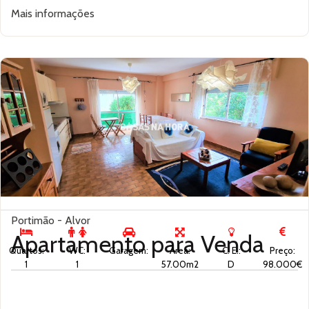
Mais informações
Portimão - Alvor
Apartamento para
Venda
Quartos:
WC:
Garagem:
Área:
C. E.:
Preço:
1
1
57.00m2
D
98.000€