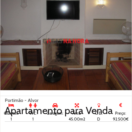
Portimão - Alvor
Apartamento para
Venda
Quartos:
WC:
Garagem:
Área:
C. E.:
Preço:
1
1
45.00m2
D
92.500€