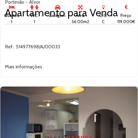
Portimão - Alvor
Apartamento para
Venda
Quartos:
WC:
Garagem:
Área:
C. E.:
Preço:
1
1
56.00m2
C
119.000€
Ref.: 514977698/A/00033
Mais informações