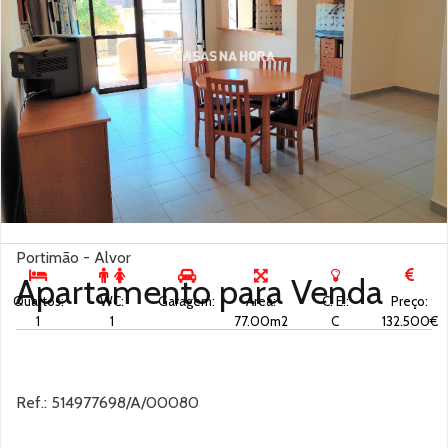
Portimão - Alvor
Apartamento para
Venda
Quartos:
WC:
Garagem:
Área:
C. E.:
Preço:
1
1
77.00m2
C
132.500€
Ref.: 514977698/A/00080