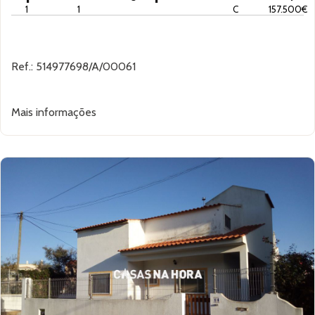
1
1
C
157.500€
Ref.: 514977698/A/00061
Mais informações