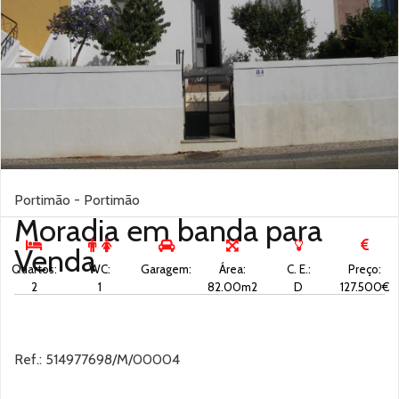
Portimão - Portimão
Moradia em banda para
Venda
Quartos:
WC:
Garagem:
Área:
C. E.:
Preço:
2
1
82.00m2
D
127.500€
Ref.: 514977698/M/00004