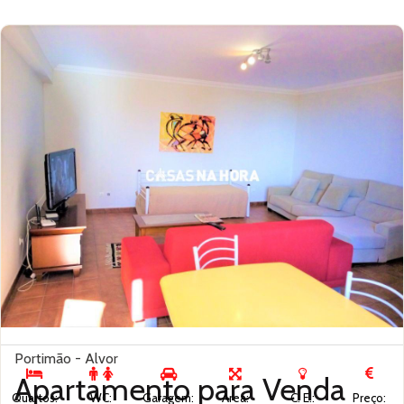
Portimão - Alvor
Apartamento para
Venda
Quartos:
WC:
Garagem:
Área:
C. E.:
Preço: