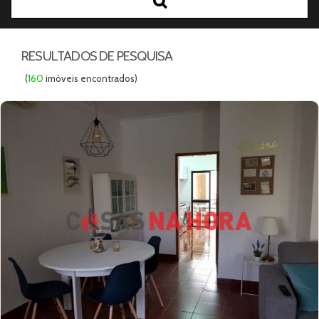
Preço Mínimo
Preço Máximo
RESULTADOS DE PESQUISA
(
160
imóveis encontrados)
garagem
terraço
varandas
elevador
apenas imoveis de bancos
Referência