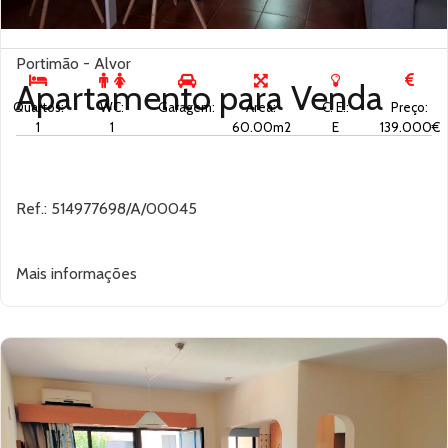
Portimão - Alvor
Apartamento para
Venda
Quartos:
WC:
Garagem:
Área:
C. E.:
Preço:
1
1
60.00m2
E
139.000€
Ref.: 514977698/A/00045
Mais informações