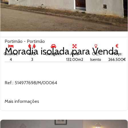
Portimão - Portimão
Moradia isolada para
Venda
Quartos:
WC:
Garagem:
Área:
C. E.:
Preço:
4
3
132.00m2
Isento
266.500€
Ref.: 514977698/M/00064
Mais informações