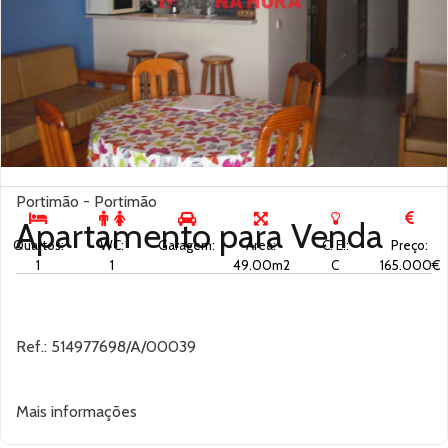
Portimão - Portimão
Apartamento para
Venda
Quartos:
WC:
Garagem:
Área:
C. E.:
Preço:
1
1
49.00m2
C
165.000€
Ref.: 514977698/A/00039
Mais informações