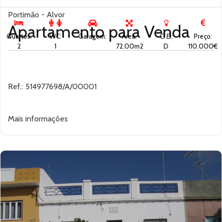
Portimão - Alvor
Apartamento para
Venda
Quartos:
WC:
Garagem:
Área:
C. E.:
Preço:
2
1
72.00m2
D
110.000€
Ref.: 514977698/A/00001
Mais informações