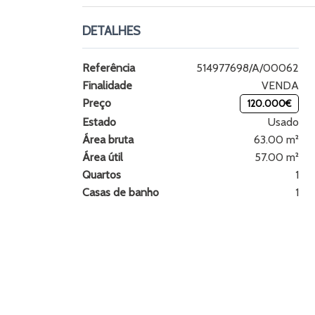
DETALHES
Referência
514977698/A/00062
Finalidade
VENDA
Preço
120.000€
Estado
Usado
Área bruta
63.00 m²
Área útil
57.00 m²
Quartos
1
Casas de banho
1