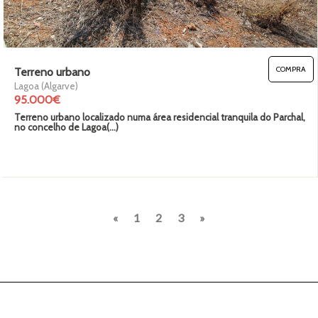
COMPRA
Terreno urbano
Lagoa (Algarve)
95.000€
Terreno urbano localizado numa área residencial tranquila do Parchal,
no concelho de Lagoa(...)
Previous
Next
«
1
2
3
»