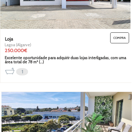
Garagem
COMPRA
Loja
Terraço
Lagoa (Algarve)
250.000€
Varandas
Excelente oportunidade para adquirir duas lojas interligadas, com uma
área total de 78 m² (...)
Elevador
1
-->