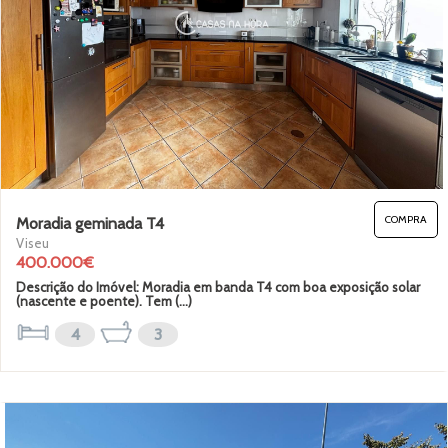
Garagem
Terraço
Varandas
COMPRA
Moradia geminada T4
Elevador
Viseu
400.000€
-->
Descrição do Imóvel: Moradia em banda T4 com boa exposição solar
(nascente e poente). Tem (...)
4
3