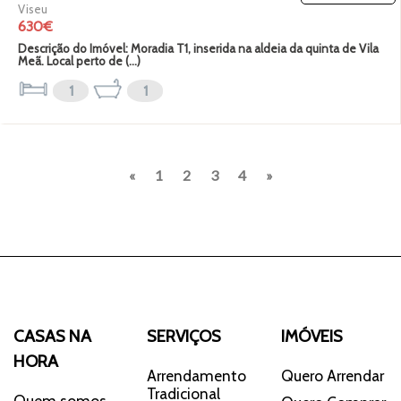
Viseu
630€
Descrição do Imóvel: Moradia T1, inserida na aldeia da quinta de Vila
Meã. Local perto de (...)
1
1
Previous
Next
«
1
2
3
4
»
CASAS NA
SERVIÇOS
IMÓVEIS
HORA
Arrendamento
Quero Arrendar
Tradicional
Quem somos