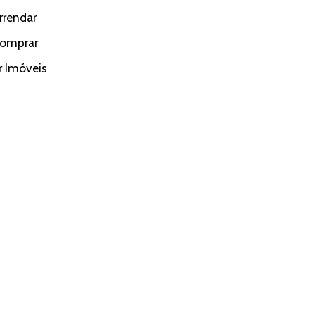
rrendar
Comprar
r Imóveis